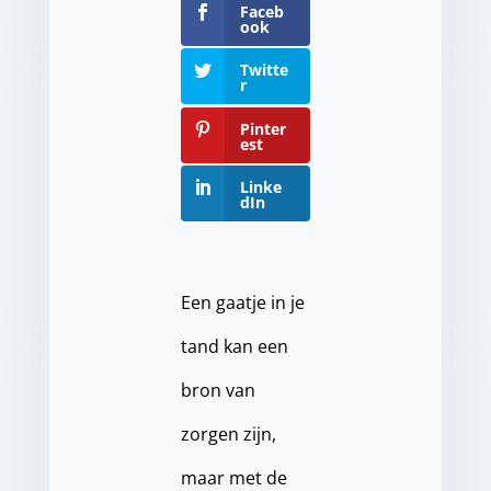
Faceb
ook
Twitte
r
Pinter
est
Linke
dIn
Een gaatje in je
tand kan een
bron van
zorgen zijn,
maar met de