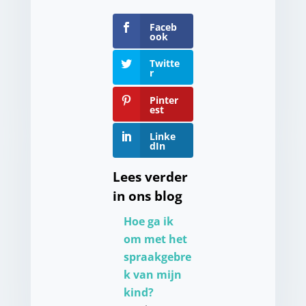
Faceb
ook
Twitte
r
Pinter
est
Linke
dIn
Lees verder
in ons blog
Hoe ga ik
om met het
spraakgebre
k van mijn
kind?