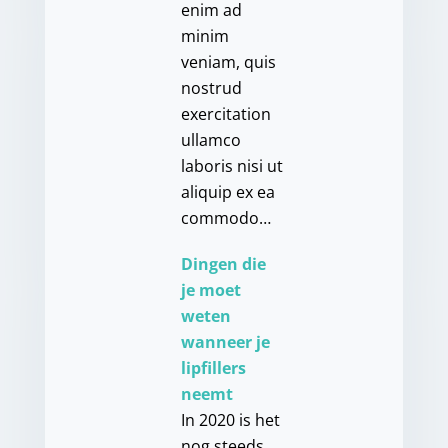
enim ad
minim
veniam, quis
nostrud
exercitation
ullamco
laboris nisi ut
aliquip ex ea
commodo…
Dingen die
je moet
weten
wanneer je
lipfillers
neemt
In 2020 is het
nog steeds