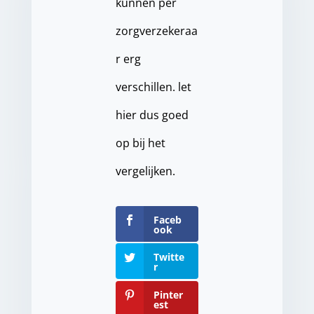
kunnen per
zorgverzekeraa
r erg
verschillen. let
hier dus goed
op bij het
vergelijken.
Faceb
ook
Twitte
r
Pinter
est